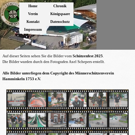
Direkt zum Seiteninhalt
Menü überspringen
Home
Chronik
▼
Verein
Königspaare
▼
▼
Kontakt
Datenschutz
Impressum
Auf dieser
Seiten sehen Sie die
Bilder vom
Schützenfest 2025
.
Die Bilder wurden durch den Fotografen Axel Schepers erstellt.
Alle Bilder unterliegen dem Copyright des Männerschützenverein
Hamminkeln 1753 e.V.